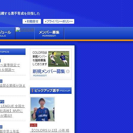
活躍する選手育成を目指した
GE 〜夏季限定で
ラスを開講〜
ン協賛企業様が決ま
E LEAGUE 全国大
社高校】MVPに
が選出‼️
【COLORS U-13】小嵜 晴
 新中学１年生