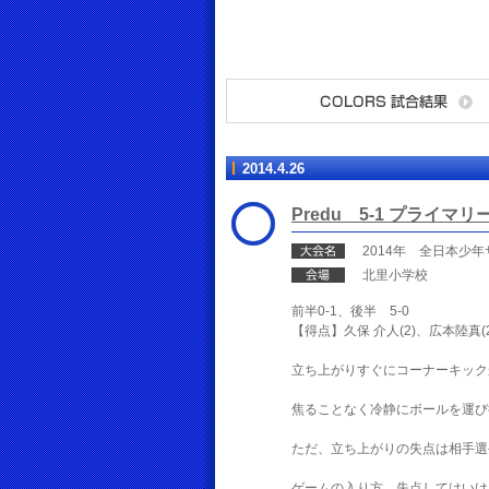
2014.4.26
Predu 5-1 プライマリ
2014年 全日本少
北里小学校
前半0-1、後半 5-0
【得点】久保 介人(2)、広本陸真(
立ち上がりすぐにコーナーキック
焦ることなく冷静にボールを運び
ただ、立ち上がりの失点は相手選
ゲームの入り方、失点してはいけ