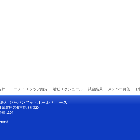
方針
コーチ・スタッフ紹介
活動スケジュール
試合結果
メンバー募集
お
法人 ジャパンフットボール カラーズ
125 滋賀県彦根市稲枝町329
490-1194
erved.