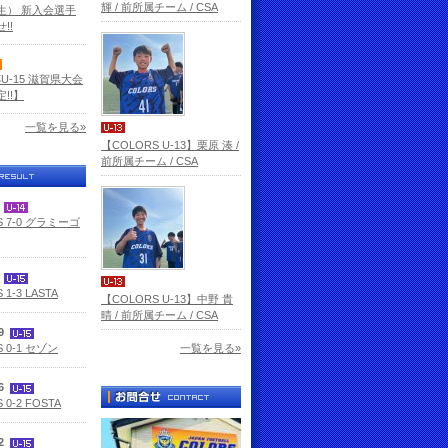
輝 / 前所属チーム / CSA
生） 新入会選手
!!
杯U-15 滋賀県大会
!!】
一覧を見る»
【COLORS U-13】栗原 湊 /
前所属チーム / CSA
3
S 7-0 グラミーゴ
2
 1-3 LASTA
【COLORS U-13】中野 貴
晴 / 前所属チーム / CSA
29
 0-1 セゾン
一覧を見る»
26
 0-2 FOSTA
12