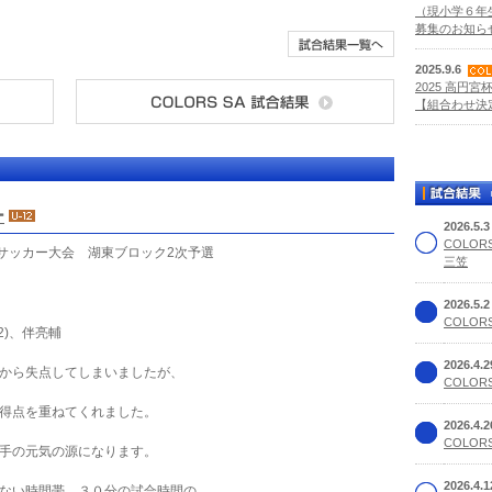
（現小学６年
募集のお知らせ
2025.9.6
2025 高円宮
【組合わせ決定
ー
2026.5.
COLOR
年サッカー大会 湖東ブロック2次予選
三笠
2026.5.
COLORS
2)、伴亮輔
2026.4.
から失点してしまいましたが、
COLORS
得点を重ねてくれました。
2026.4.
COLORS
手の元気の源になります。
2026.4.
ない時間帯、３０分の試合時間の