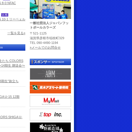
 8-0 NFAC
5
S 10-1 リーベェル
一般社団法人ジャパンフッ
トボールカラーズ
一覧を見る»
〒521-1125
滋賀県彦根市稲枝町329
TEL 090-4490-1194
»メールでのお問合せ
たち COLORS
5 〜14期生 贈送会〜
13期生"旅立ち
GA U-15 12期
RS SHIGA U-