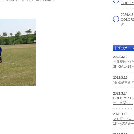
COLORS
2026.4.
COLOR
ダ
2023.3.13
拘り続けた戦士
SHIGA U-1
2022.3.13
"個性派軍団 
2021.3.14
COLORS SHI
生 卒業！！
2020.3.15
第11期生 COLO
15 〜贈送会〜