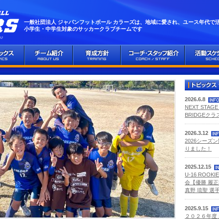
一般社団法人 ジャパンフットボール カラーズは、地域に愛され、ユース年代で
小学生・中学生対象のサッカークラブチームです
2026.6.8
NEXT STA
BRIDGEク
2026.3.12
2026シーズ
りました！
2025.12.15
U-16 ROOKI
会【優勝 履正
真野 琉聖 選手
2025.9.15
２０２６年度