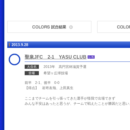
2013.9.28
聖泉JFC 2-1 YASU CLUB
2013年 高円宮杯滋賀予選
希望ヶ丘球技場
前半 2-1、後半 0-0
【得点】 岩嵜友哉、上田真生
ここまでチームを引っ張ってきた選手が怪我で出場できず
みんな不安はあったと思うが、チームで戦えたことが勝因だと思い