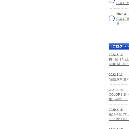
COLORS
2026.4.
COLOR
ダ
2023.3.13
拘り続けた戦士
SHIGA U-1
2022.3.13
"個性派軍団 
2021.3.14
COLORS SHI
生 卒業！！
2020.3.15
第11期生 COLO
15 〜贈送会〜