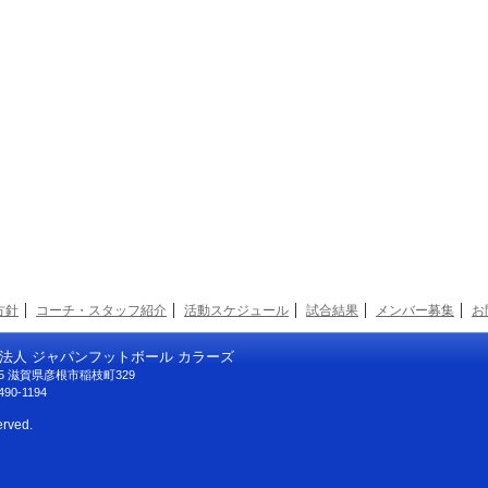
方針
コーチ・スタッフ紹介
活動スケジュール
試合結果
メンバー募集
お
法人 ジャパンフットボール カラーズ
125 滋賀県彦根市稲枝町329
490-1194
erved.