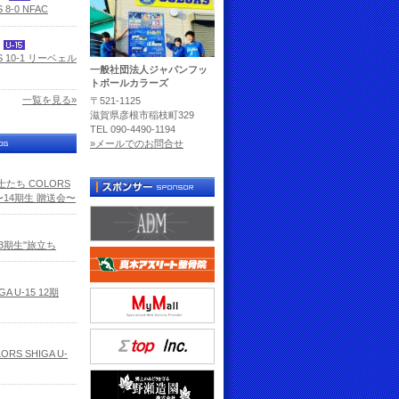
 8-0 NFAC
5
S 10-1 リーベェル
一般社団法人ジャパンフッ
トボールカラーズ
一覧を見る»
〒521-1125
滋賀県彦根市稲枝町329
TEL 090-4490-1194
»メールでのお問合せ
たち COLORS
5 〜14期生 贈送会〜
13期生"旅立ち
GA U-15 12期
RS SHIGA U-