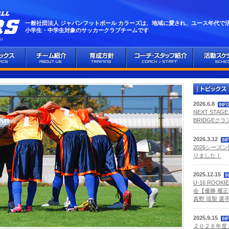
一般社団法人 ジャパンフットボール カラーズは、地域に愛され、ユース年代で
小学生・中学生対象のサッカークラブチームです
2026.6.8
NEXT STA
BRIDGEク
2026.3.12
2026シーズ
りました！
2025.12.15
U-16 ROOKI
会【優勝 履正
真野 琉聖 選手
2025.9.15
２０２６年度