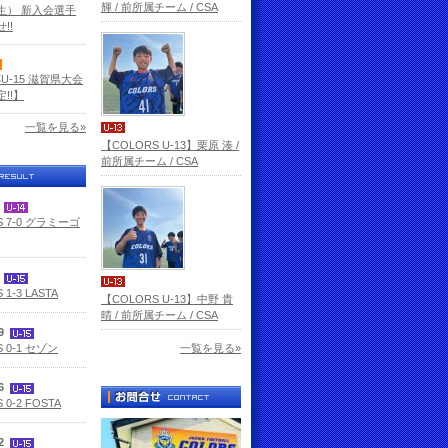
輝 / 前所属チーム / CSA
生） 新入会選手
!!
杯U-15 滋賀県大会
!!】
一覧を見る»
【COLORS U-13】栗原 湊 /
前所属チーム / CSA
3
S 7-0 グラミーゴ
2
 1-3 LASTA
【COLORS U-13】中野 貴
晴 / 前所属チーム / CSA
29
 0-1 セゾン
一覧を見る»
26
 0-2 FOSTA
12