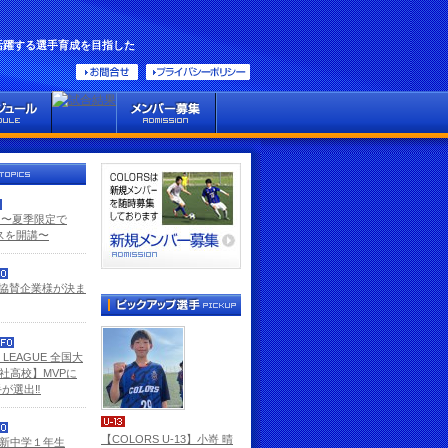
活躍する選手育成を目指した
GE 〜夏季限定で
ラスを開講〜
ン協賛企業様が決ま
E LEAGUE 全国大
社高校】MVPに
が選出‼️
【COLORS U-13】小嵜 晴
 新中学１年生