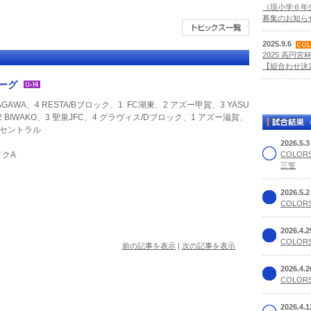
（現小学６年
募集のお知らせ
2025.9.6
2025 高円宮
【組合わせ決定
リーグ
SAGAWA、4 RESTA/Bブロック、1 FC湖東、2 アズー甲賀、3 YASU
A、2 BIWAKO、3 聖泉JFC、4 グラヴィス/Dブロック、1 アズー滋賀、
5 セントラル
2026.5.
イクA
COLOR
三笠
2026.5.
COLORS
2026.4.
COLORS
前の記事を表示
|
次の記事を表示
2026.4.
COLORS
2026.4.