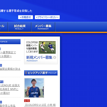
活躍する選手育成を目指した
GE 〜夏季限定で
ラスを開講〜
ン協賛企業様が決ま
E LEAGUE 全国大
社高校】MVPに
が選出‼️
【COLORS U-13】小嵜 晴
 新中学１年生