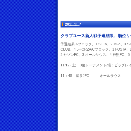
2011.11.7
クラブユース新人戦予選結果、順位
予選結果 Aブロック、1 SETA、2 Mi-o、3 
CLUB、4 J-FORZA/Cブロック、1 FOST
2 セゾンFC、3 オールサウス、4 神照FC、
11/12 (土) 3位トーナメント/場：ビッグレ
11：45 聖泉JFC － オールサウス