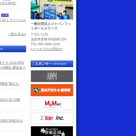
 8-0 NFAC
5
S 10-1 リーベェル
一般社団法人ジャパンフッ
トボールカラーズ
一覧を見る»
〒521-1125
滋賀県彦根市稲枝町329
TEL 090-4490-1194
»メールでのお問合せ
たち COLORS
5 〜14期生 贈送会〜
13期生"旅立ち
GA U-15 12期
RS SHIGA U-