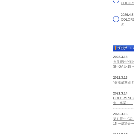
COLORS
2026.4.
COLOR
ダ
2023.3.13
拘り続けた戦士
SHIGA U-1
2022.3.13
"個性派軍団 
2021.3.14
COLORS SHI
生 卒業！！
2020.3.15
第11期生 COLO
15 〜贈送会〜