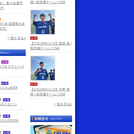
輝 / 前所属チーム / CSA
生） 新入会選手
!!
杯U-15 滋賀県大会
!!】
一覧を見る»
【COLORS U-13】栗原 湊 /
前所属チーム / CSA
3
S 7-0 グラミーゴ
2
 1-3 LASTA
【COLORS U-13】中野 貴
晴 / 前所属チーム / CSA
29
 0-1 セゾン
一覧を見る»
26
 0-2 FOSTA
12