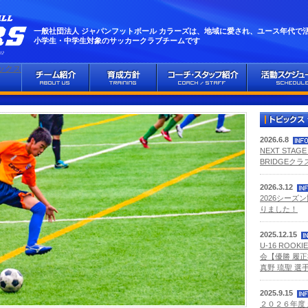
一般社団法人 ジャパンフットボール カラーズは、地域に愛され、ユース年代で
小学生・中学生対象のサッカークラブチームです
2026.6.8
NEXT STA
BRIDGEク
2026.3.12
2026シーズ
りました！
2025.12.15
U-16 ROOKI
会【優勝 履正
真野 琉聖 選手
2025.9.15
２０２６年度