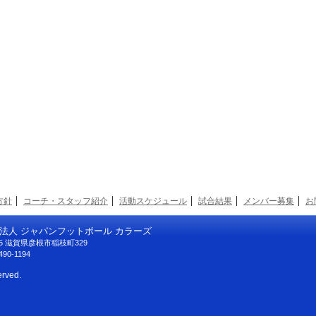
方針
コーチ・スタッフ紹介
活動スケジュール
試合結果
メンバー募集
お
法人 ジャパンフットボール カラーズ
125 滋賀県彦根市稲枝町329
490-1194
erved.