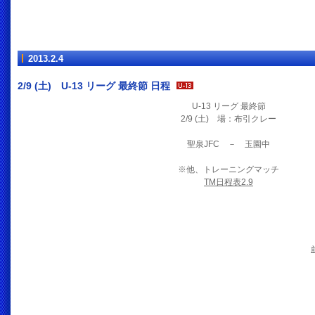
2013.2.4
2/9 (土) U-13 リーグ 最終節 日程
U-13 リーグ 最終節
2/9 (土) 場：布引クレー
聖泉JFC － 玉園中
※他、トレーニングマッチ
TM日程表2.9