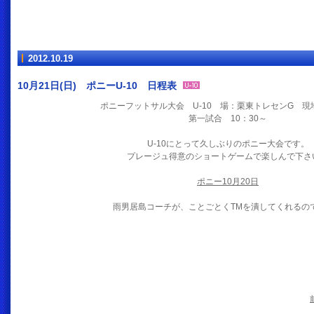
2012.10.19
10月21日(日) ポニーU-10 日程表
ポニーフットサル大会 U-10 場：栗東トレセンG 現地
第一試合 10：30～
U-10にとって久しぶりのポニー大会です。
プレージュ得意のショートゲームで楽しんで下さ
ポニー10月20日
雨男居島コーチが、ことごとくTMを潰してくれるの