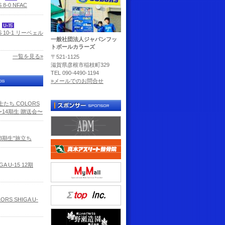
 8-0 NFAC
5
S 10-1 リーベェル
一般社団法人ジャパンフッ
トボールカラーズ
一覧を見る»
〒521-1125
滋賀県彦根市稲枝町329
TEL 090-4490-1194
»メールでのお問合せ
たち COLORS
5 〜14期生 贈送会〜
13期生"旅立ち
GA U-15 12期
RS SHIGA U-