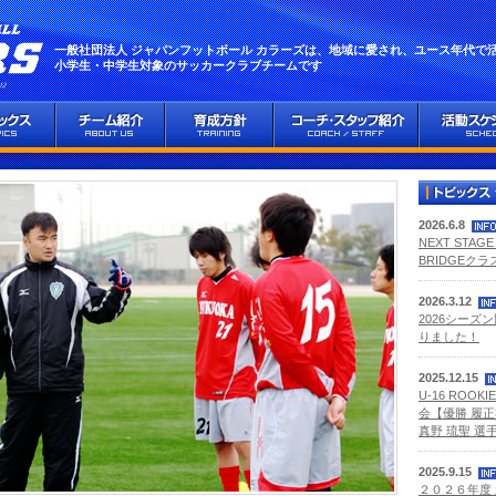
一般社団法人 ジャパンフットボール カラーズは、地域に愛され、ユース年代で
小学生・中学生対象のサッカークラブチームです
2026.6.8
NEXT STA
BRIDGEク
2026.3.12
2026シーズ
りました！
2025.12.15
U-16 ROOKI
会【優勝 履正
真野 琉聖 選手
2025.9.15
２０２６年度