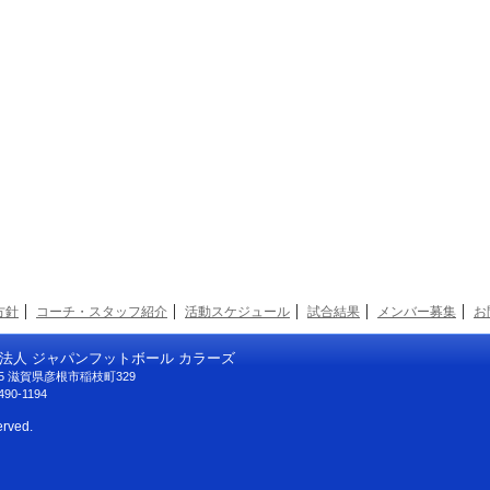
方針
コーチ・スタッフ紹介
活動スケジュール
試合結果
メンバー募集
お
法人 ジャパンフットボール カラーズ
125 滋賀県彦根市稲枝町329
490-1194
erved.