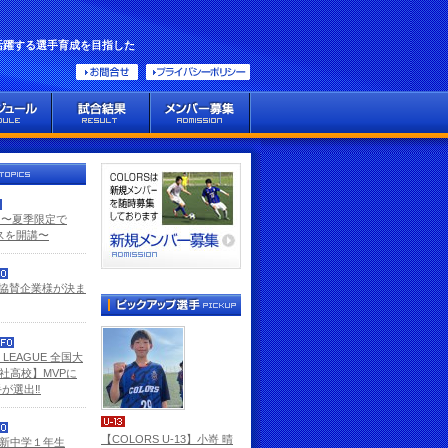
活躍する選手育成を目指した
GE 〜夏季限定で
ラスを開講〜
ン協賛企業様が決ま
E LEAGUE 全国大
社高校】MVPに
が選出‼️
【COLORS U-13】小嵜 晴
 新中学１年生