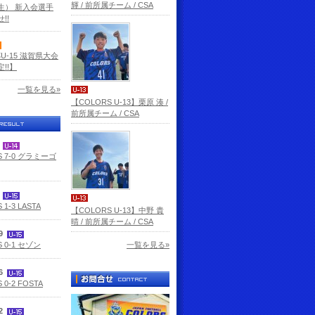
輝 / 前所属チーム / CSA
生） 新入会選手
!!
杯U-15 滋賀県大会
!!】
一覧を見る»
【COLORS U-13】栗原 湊 /
前所属チーム / CSA
3
S 7-0 グラミーゴ
2
 1-3 LASTA
【COLORS U-13】中野 貴
晴 / 前所属チーム / CSA
29
 0-1 セゾン
一覧を見る»
26
 0-2 FOSTA
12