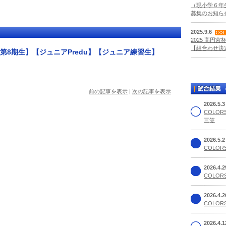
（現小学６年
募集のお知らせ
2025.9.6
2025 高円宮
【組合わせ決定
ス第8期生】【ジュニアPredu】【ジュニア練習生】
前の記事を表示
|
次の記事を表示
2026.5.
COLOR
三笠
2026.5.
COLORS
2026.4.
COLORS
2026.4.
COLORS
2026.4.