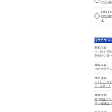
COLORS
2026.4.
COLOR
ダ
2023.3.13
拘り続けた戦士
SHIGA U-1
2022.3.13
"個性派軍団 
2021.3.14
COLORS SHI
生 卒業！！
2020.3.15
第11期生 COLO
15 〜贈送会〜