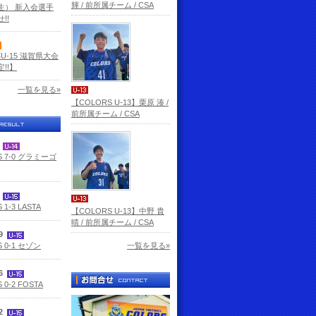
輝 / 前所属チーム / CSA
生） 新入会選手
!!
杯U-15 滋賀県大会
!!】
一覧を見る»
【COLORS U-13】栗原 湊 /
前所属チーム / CSA
3
S 7-0 グラミーゴ
2
 1-3 LASTA
【COLORS U-13】中野 貴
晴 / 前所属チーム / CSA
29
 0-1 セゾン
一覧を見る»
26
 0-2 FOSTA
12