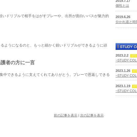
2019.7.17
個性とは
早く鋭いドリブルで相手をはがすプレーや、出所が面白いパスが魅力的
2019.6.26
分かれ道と時
きるようになるのと、もっと細かく鋭いドリブルができるように頑
2023.2.2
~STUDY CO
保護者の方に一言
2023.1.26
集中できるように支えてくれてありがとう。プレーで恩返しできる
~STUDY CO
2023.1.19
~STUDY CO
前の記事を表示
|
次の記事を表示