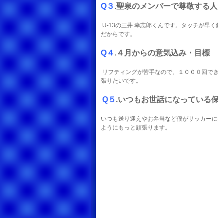
Q３
.聖泉のメンバーで尊敬する人
U-13の三井 幸志郎くんです。タッチが
だからです。
Q４
.４月からの意気込み・目標
リフティングが苦手なので、１０００回で
張りたいです。
Q５
.いつもお世話になっている
いつも送り迎えやお弁当など僕がサッカーに
ようにもっと頑張ります。