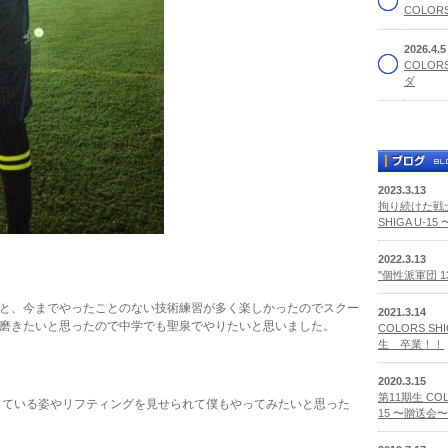
COLORS
2026.4.
COLOR
ダ
2023.3.13
拘り続けた戦士
SHIGA U-1
2022.3.13
"個性派軍団 
と、今までやったことのない技術練習が多く楽しかったのでスクー
2021.3.14
磨きたいと思ったので中学でも聖泉でやりたいと思いました。
COLORS SHI
生 卒業！！
2020.3.15
第11期生 COLO
している姿やリフティングを見せられて僕もやってみたいと思った
15 〜贈送会〜