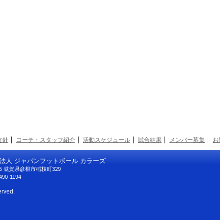
方針
コーチ・スタッフ紹介
活動スケジュール
試合結果
メンバー募集
お
法人 ジャパンフットボール カラーズ
125 滋賀県彦根市稲枝町329
490-1194
erved.