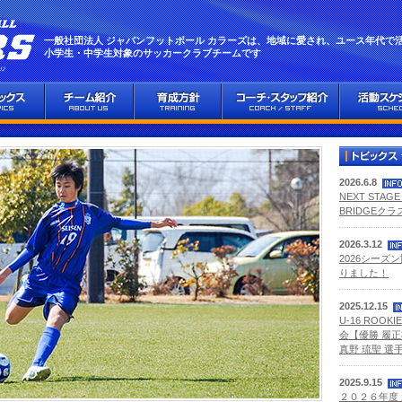
一般社団法人 ジャパンフットボール カラーズは、地域に愛され、ユース年代で
小学生・中学生対象のサッカークラブチームです
2026.6.8
NEXT STA
BRIDGEク
2026.3.12
2026シーズ
りました！
2025.12.15
U-16 ROOKI
会【優勝 履正
真野 琉聖 選手
2025.9.15
２０２６年度