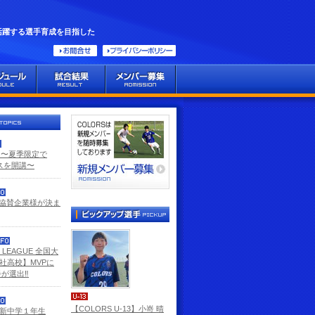
活躍する選手育成を目指した
GE 〜夏季限定で
ラスを開講〜
ン協賛企業様が決ま
E LEAGUE 全国大
社高校】MVPに
が選出‼️
【COLORS U-13】小嵜 晴
 新中学１年生