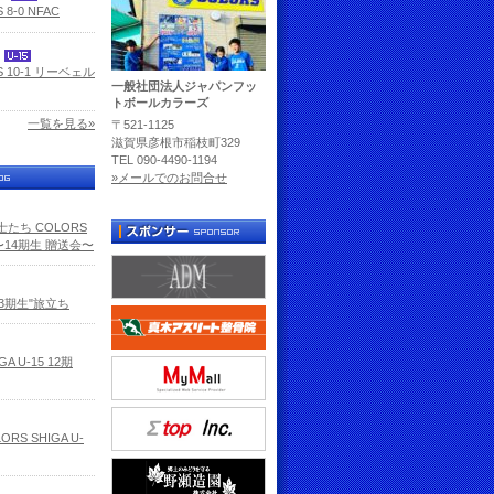
 8-0 NFAC
5
S 10-1 リーベェル
一般社団法人ジャパンフッ
トボールカラーズ
一覧を見る»
〒521-1125
滋賀県彦根市稲枝町329
TEL 090-4490-1194
»メールでのお問合せ
たち COLORS
5 〜14期生 贈送会〜
13期生"旅立ち
GA U-15 12期
RS SHIGA U-